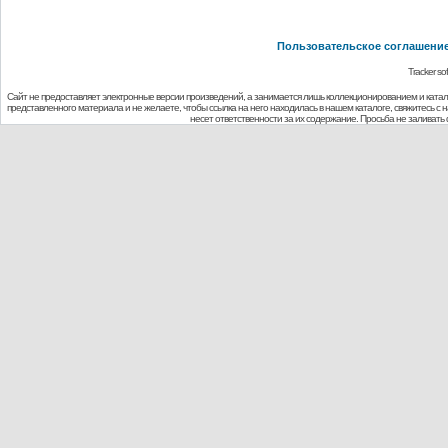
Пользовательское соглашени
Tracker so
Сайт не предоставляет электронные версии произведений, а занимается лишь коллекционированием и ката
представленного материала и не желаете, чтобы ссылка на него находилась в нашем каталоге, свяжитесь с
несет ответственности за их содержание. Просьба не заливат