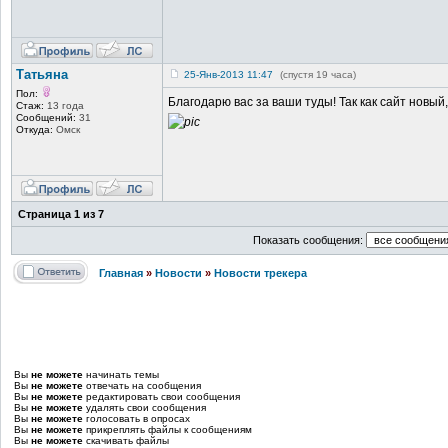
Татьяна
25-Янв-2013 11:47
(спустя 19 часа)
Пол:
Благодарю вас за ваши туды! Так как сайт новый
Стаж:
13 года
Сообщений:
31
Откуда:
Омск
Страница
1
из
7
Показать сообщения:
Главная
»
Новости
»
Новости трекера
Вы
не можете
начинать темы
Вы
не можете
отвечать на сообщения
Вы
не можете
редактировать свои сообщения
Вы
не можете
удалять свои сообщения
Вы
не можете
голосовать в опросах
Вы
не можете
прикреплять файлы к сообщениям
Вы
не можете
скачивать файлы