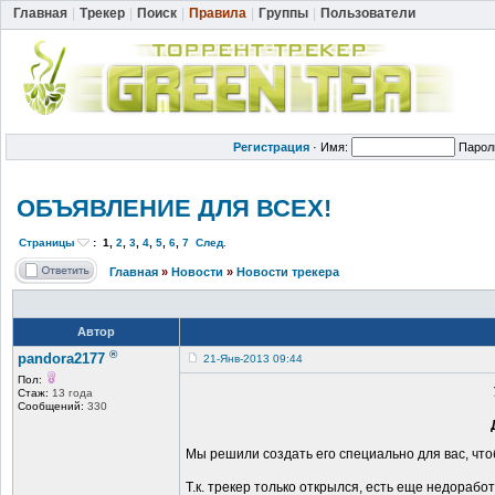
Главная
|
Трекер
|
Поиск
|
Правила
|
Группы
|
Пользователи
Регистрация
·
Имя:
Парол
ОБЪЯВЛЕНИЕ ДЛЯ ВСЕХ!
Страницы
:
1
,
2
,
3
,
4
,
5
,
6
,
7
След.
Главная
»
Новости
»
Новости трекера
Автор
®
pandora2177
21-Янв-2013 09:44
Пол:
Стаж:
13 года
Сообщений:
330
Мы решили создать его специально для вас, чт
Т.к. трекер только открылся, есть еще недораб