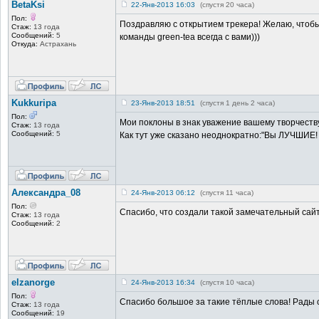
BetaKsi
22-Янв-2013 16:03
(спустя 20 часа)
Пол:
Поздравляю с открытием трекера! Желаю, чтобы о
Стаж:
13 года
Сообщений:
5
команды green-tea всегда с вами)))
Откуда:
Астрахань
Kukkuripa
23-Янв-2013 18:51
(спустя 1 день 2 часа)
Пол:
Мои поклоны в знак уважение вашему творчеств
Стаж:
13 года
Сообщений:
5
Как тут уже сказано неоднократно:"Вы ЛУЧШИЕ! и
Александра_08
24-Янв-2013 06:12
(спустя 11 часа)
Пол:
Спасибо, что создали такой замечательный сайт!!
Стаж:
13 года
Сообщений:
2
elzanorge
24-Янв-2013 16:34
(спустя 10 часа)
Пол:
Спасибо большое за такие тёплые слова! Рады 
Стаж:
13 года
Сообщений:
19