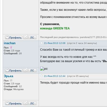
обращайте внимание на то, что статистика раз
Также, если у вас возникнут какие-либо вопросы,
Просим с пониманием отнестись ко всему выше 
С уважением,
команда GREEN TEA
Последний раз редактировалось: pandora2177 (2013-01-2
inachan
21-Янв-2013 12:08
(спустя 2 часа 24 минуты)
Пол:
Спасибо Вам за такой отличный трекер и все в
Стаж:
13 года
Сообщений:
16
У вас всегда есть что-то новое для нас ^^
Благодарю вас за ваши усилия и что вы есть *
Вы
Эрька
21-Янв-2013 12:44
(спустя 35 минуты)
Пол:
Теперь будет гораздо проще найти именно ваш 
Стаж:
13 года
Сообщений:
12
Откуда:
Молдова