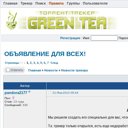
Главная
|
Трекер
|
Поиск
|
Правила
|
Группы
|
Пользователи
Регистрация
·
Имя:
Парол
ОБЪЯВЛЕНИЕ ДЛЯ ВСЕХ!
Страницы
:
1
,
2
,
3
,
4
,
5
,
6
,
7
След.
Главная
»
Новости
»
Новости трекера
Автор
®
pandora2177
21-Янв-2013 09:44
Пол:
Стаж:
13 года
Сообщений:
330
Мы решили создать его специально для вас, чт
Т.к. трекер только открылся, есть еще недораб