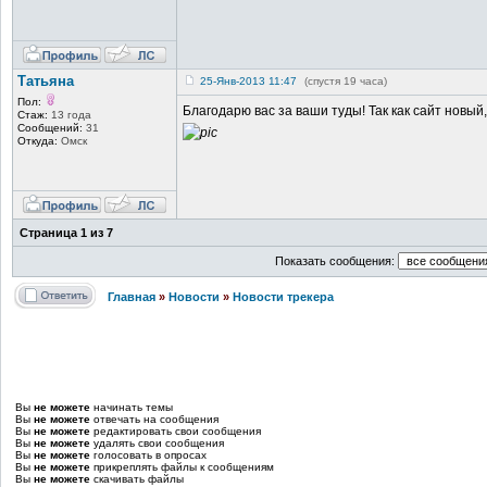
Татьяна
25-Янв-2013 11:47
(спустя 19 часа)
Пол:
Благодарю вас за ваши туды! Так как сайт новый
Стаж:
13 года
Сообщений:
31
Откуда:
Омск
Страница
1
из
7
Показать сообщения:
Главная
»
Новости
»
Новости трекера
Вы
не можете
начинать темы
Вы
не можете
отвечать на сообщения
Вы
не можете
редактировать свои сообщения
Вы
не можете
удалять свои сообщения
Вы
не можете
голосовать в опросах
Вы
не можете
прикреплять файлы к сообщениям
Вы
не можете
скачивать файлы