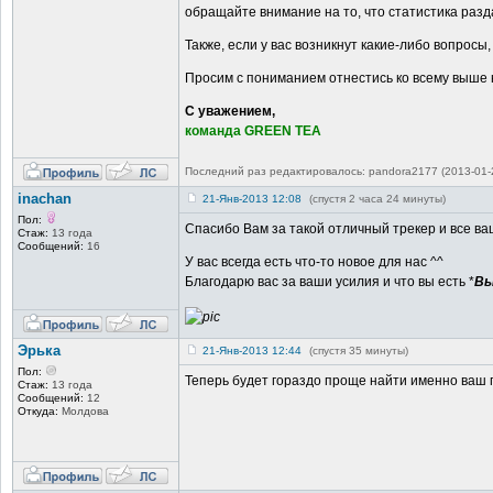
обращайте внимание на то, что статистика раз
Также, если у вас возникнут какие-либо вопросы,
Просим с пониманием отнестись ко всему выше 
С уважением,
команда GREEN TEA
Последний раз редактировалось: pandora2177 (2013-01-2
inachan
21-Янв-2013 12:08
(спустя 2 часа 24 минуты)
Пол:
Спасибо Вам за такой отличный трекер и все в
Стаж:
13 года
Сообщений:
16
У вас всегда есть что-то новое для нас ^^
Благодарю вас за ваши усилия и что вы есть *
Вы
Эрька
21-Янв-2013 12:44
(спустя 35 минуты)
Пол:
Теперь будет гораздо проще найти именно ваш 
Стаж:
13 года
Сообщений:
12
Откуда:
Молдова