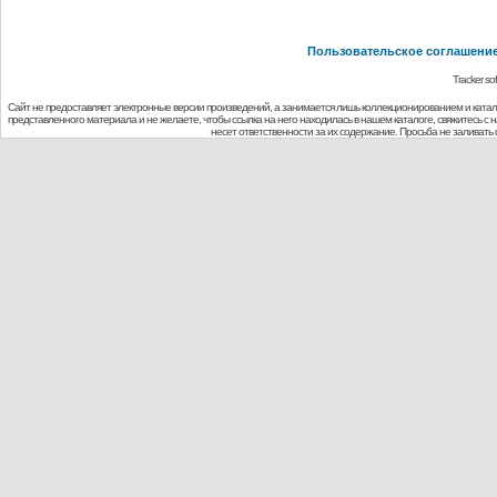
Пользовательское соглашени
Tracker so
Сайт не предоставляет электронные версии произведений, а занимается лишь коллекционированием и ката
представленного материала и не желаете, чтобы ссылка на него находилась в нашем каталоге, свяжитесь с
несет ответственности за их содержание. Просьба не заливат