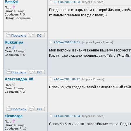
BetaKsi
22-Янв-2013 16:03
(спустя 20 часа)
Пол:
Поздравляю с открытием трекера! Желаю, чтобы о
Стаж:
13 года
Сообщений:
5
команды green-tea всегда с вами)))
Откуда:
Астрахань
Kukkuripa
23-Янв-2013 18:51
(спустя 1 день 2 часа)
Пол:
Мои поклоны в знак уважение вашему творчеств
Стаж:
13 года
Сообщений:
5
Как тут уже сказано неоднократно:"Вы ЛУЧШИЕ! и
Александра_08
24-Янв-2013 06:12
(спустя 11 часа)
Пол:
Спасибо, что создали такой замечательный сайт!!
Стаж:
13 года
Сообщений:
2
elzanorge
24-Янв-2013 16:34
(спустя 10 часа)
Пол:
Спасибо большое за такие тёплые слова! Рады 
Стаж:
13 года
Сообщений:
19