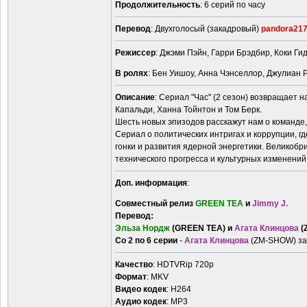
Продолжительность
: 6 серий по часу
Перевод
: Двухголосый (закадровый)
pandora21
Режиссер
: Джэми Пэйн, Гарри Брэдбир, Коки Г
В ролях
: Бен Уишоу, Анна Чэнселлор, Джулиан Р
Описание
: Сериал "Час" (2 сезон) возвращает 
Капальди, Ханна Тойнтон и Том Берк.
Шесть новых эпизодов расскажут нам о команде
Сериал о политических интригах и коррупции, г
гонки и развития ядерной энергетики. Великобр
технического прогресса и культурных изменений
Доп. информация
:
Совместный релиз
GREEN TEA
и
Jimmy J.
Перевод:
Эльза Нордж
(GREEN TEA) и
Агата Клинцова
(
Со 2 по 6 серии
-
Агата Клинцова
(ZM-SHOW) за 
Качество
: HDTVRip 720p
Формат
: MKV
Видео кодек
: H264
Аудио кодек
: MP3