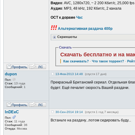
Видео
: AVC, 1280x720, ~ 2 200 Кбит/с, 25,000 fps
Аудио
: MP3, 48 kHz, 192 Кбит/с, 2 канала
ОСТ к дораме
Час
!!!
Альтернативная раздача 400р
Скриншоты
Скачать
Скачать бесплатно и на ма
Как скачивать?
·
Что такое торрент?
·
Рейт
dupon
13-Фев-2013 14:48
(спустя 17 дня)
Пол:
Прекрасный Британский сериал. Отдельная благо
Стаж:
13 года
Сообщений:
1
будет. Ещё печалит скорость Вашей раздачи.
InDEeC
30-Сен-2014 19:14
(спустя 1 год 7 месяца)
Пол:
Встаньте на раздачу...потом сидировать буду...
Стаж:
11 года
Сообщений:
36
Откуда:
Москва