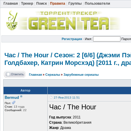
Главная
|
Трекер
|
Поиск
|
Правила
|
Группы
|
Пользователи
Регистрация
·
Имя:
Парол
Час / The Hour / Сезон: 2 [6/6] (Джэми 
Голдбахер, Катрин Морсхэд) [2011 г., 
Главная
»
Сериалы
»
Зарубежные сериалы
Автор
®
Bermud
27-Янв-2013 11:51
Пол:
Час / The Hour
Стаж:
13 года
Сообщений:
22
Год выпуска
: 2011
Страна
: Великобритания
Жанр
: Драма