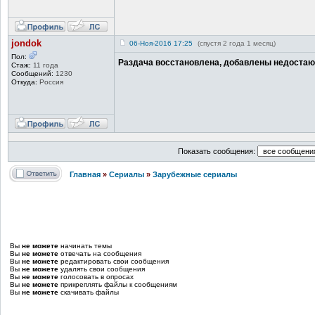
jondok
06-Ноя-2016 17:25
(спустя 2 года 1 месяц)
Пол:
Раздача восстановлена, добавлены недостаю
Стаж:
11 года
Сообщений:
1230
Откуда:
Россия
Показать сообщения:
Главная
»
Сериалы
»
Зарубежные сериалы
Вы
не можете
начинать темы
Вы
не можете
отвечать на сообщения
Вы
не можете
редактировать свои сообщения
Вы
не можете
удалять свои сообщения
Вы
не можете
голосовать в опросах
Вы
не можете
прикреплять файлы к сообщениям
Вы
не можете
скачивать файлы