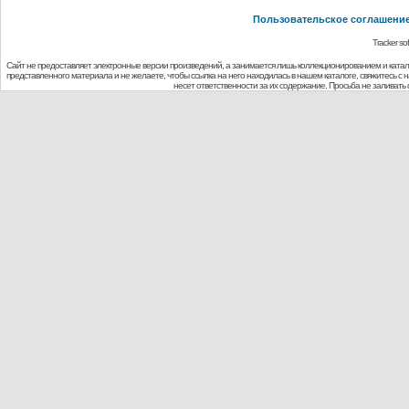
Пользовательское соглашени
Tracker so
Сайт не предоставляет электронные версии произведений, а занимается лишь коллекционированием и ката
представленного материала и не желаете, чтобы ссылка на него находилась в нашем каталоге, свяжитесь с
несет ответственности за их содержание. Просьба не заливат