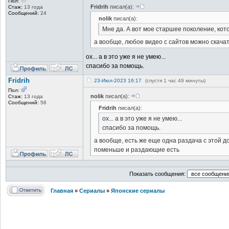
Пол:
Fridrih
писал(а):
Стаж:
13 года
Сообщений:
24
nolik
писал(а):
Мне да. А вот мое старшее поколение, кот
а вообще, любое видео с сайтов можно скачат
ох... а в это уже я не умею...
спасибо за помощь.
Fridrih
23-Июл-2023 16:17
(спустя 1 час 49 минуты)
Пол:
nolik
писал(а):
Стаж:
13 года
Сообщений:
56
Fridrih
писал(а):
ох... а в это уже я не умею...
спасибо за помощь.
а вообще, есть же еще одна раздача с этой 
поменьше и раздающие есть
Показать сообщения:
Главная
»
Сериалы
»
Японские сериалы