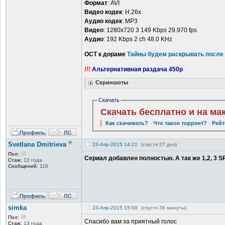
Формат
: AVI
Видео кодек
: H.26x
Аудио кодек
: MP3
Видео
: 1280х720 3 149 Kbps 29.970 fps
Аудио
: 192 Kbps 2 ch 48.0 KHz
ОСТ к дораме
Тайны будем раскрывать после
!!!
Альтернативная раздача 450p
Скриншоты
Скачать
Скачать бесплатно и на ма
Как скачивать?
·
Что такое торрент?
·
Рейт
®
Svetlana Dmitrieva
23-Апр-2015 14:21
(спустя 27 дня)
Пол:
Сериал добавлен полностью. А так же 1,2, 3 S
Стаж:
12 года
Сообщений:
116
simka
23-Апр-2015 15:00
(спустя 38 минуты)
Пол:
Спасибо вам за приятный голос
Стаж:
13 года