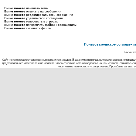
Вы
не можете
начинать темы
Вы
не можете
отвечать на сообщения
Вы
не можете
редактировать свои сообщения
Вы
не можете
удалять свои сообщения
Вы
не можете
голосовать в опросах
Вы
не можете
прикреплять файлы к сообщениям
Вы
не можете
скачивать файлы
Пользовательское соглашени
Tracker so
Сайт не предоставляет электронные версии произведений, а занимается лишь коллекционированием и ката
представленного материала и не желаете, чтобы ссылка на него находилась в нашем каталоге, свяжитесь с
несет ответственности за их содержание. Просьба не заливат