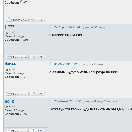
Сообщений:
97
j_777
24-Апр-2015 13:46
(спустя 22 часа)
Пол:
Спасибо огромное!
Стаж:
13 года
Сообщений:
293
danee
03-Май-2015 12:56
(спустя 8 дня)
Пол:
а спэшлы будут в меньшем разрешении?
Стаж:
11 года
Сообщений:
1
nolik
23-Июл-2023 07:54
(спустя 8 года 2 месяца)
Пол:
Пожалуйста кто-нибудь встаньте на раздачу. Об
Стаж:
13 года
Сообщений:
24