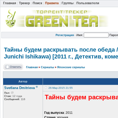
Главная
|
Трекер
|
Поиск
|
Правила
|
Группы
|
Пользователи
Регистрация
·
Имя:
Парол
Тайны будем раскрывать после обеда / Na
Junichi Ishikawa) [2011 г., Детектив, к
Главная
»
Сериалы
»
Японские сериалы
Автор
®
Svetlana Dmitrieva
26-Мар-2015 21:55
Пол:
Тайны будем раскрыва
Стаж:
12 года
Сообщений:
116
Год выпуска
: 2011
Страна
: япония