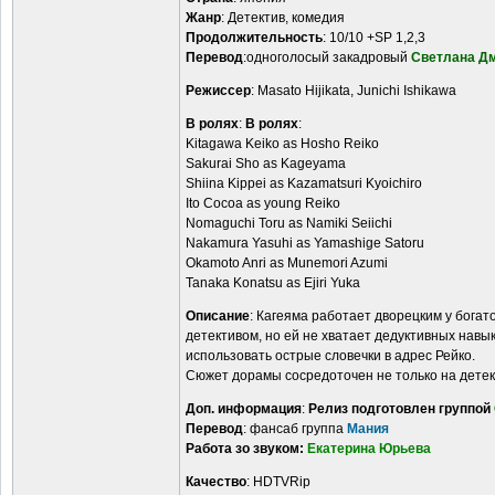
Жанр
: Детектив, комедия
Продолжительность
: 10/10 +SP 1,2,3
Перевод
:одноголосый закадровый
Светлана Д
Режиссер
: Masato Hijikata, Junichi Ishikawa
В ролях
:
В ролях
:
Kitagawa Keiko as Hosho Reiko
Sakurai Sho as Kageyama
Shiina Kippei as Kazamatsuri Kyoichiro
Ito Cocoa as young Reiko
Nomaguchi Toru as Namiki Seiichi
Nakamura Yasuhi as Yamashige Satoru
Okamoto Anri as Munemori Azumi
Tanaka Konatsu as Ejiri Yuka
Описание
: Кагеяма работает дворецким у богат
детективом, но ей не хватает дедуктивных навык
использовать острые словечки в адрес Рейко.
Сюжет дорамы сосредоточен не только на детек
Доп. информация
:
Релиз подготовлен группой
Перевод
: фансаб группа
Мания
Работа зо звуком:
Екатерина Юрьева
Качество
: HDTVRip