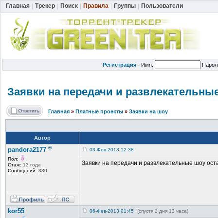
Главная
|
Трекер
|
Поиск
|
Правила
|
Группы
|
Пользователи
Регистрация
·
Имя:
Парол
Заявки на передачи и развлекатель
ные
Главная
»
Платные проекты
»
Заявки на шоу
Автор
®
pandora2177
03-Фев-2013 12:38
Пол:
Заявки на передачи и развлекательные шоу ост
Стаж:
13 года
Сообщений:
330
kor55
06-Фев-2013 01:45
(спустя 2 дня 13 часа)