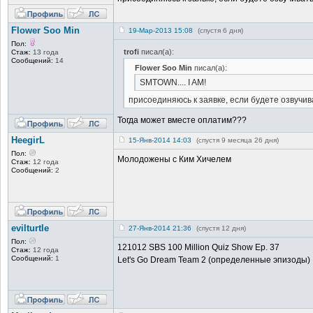
Flower Soo Min
19-Мар-2013 15:08
(спустя 6 дня)
Пол:
trofi
писал(а):
Стаж:
13 года
Сообщений:
14
Flower Soo Min
писал(а):
SMTOWN.... I AM!
присоединяюсь к заявке, если будете озвучив
Тогда может вместе оплатим???
HeegirL
15-Янв-2014 14:03
(спустя 9 месяца 26 дня)
Пол:
Молодожены с Ким Хичелем
Стаж:
12 года
Сообщений:
2
evilturtle
27-Янв-2014 21:36
(спустя 12 дня)
Пол:
121012 SBS 100 Million Quiz Show Ep. 37
Стаж:
12 года
Сообщений:
1
Let's Go Dream Team 2 (определенные эпизоды)