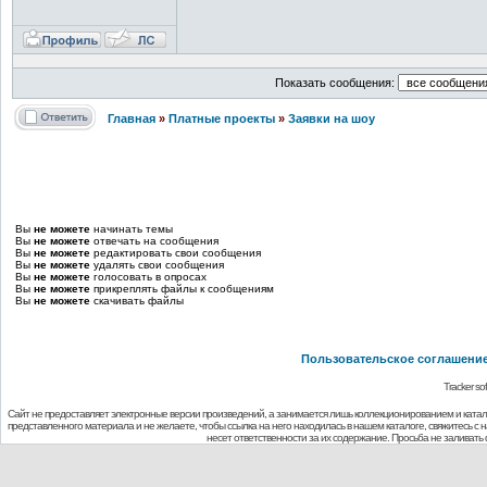
Показать сообщения:
Главная
»
Платные проекты
»
Заявки на шоу
Вы
не можете
начинать темы
Вы
не можете
отвечать на сообщения
Вы
не можете
редактировать свои сообщения
Вы
не можете
удалять свои сообщения
Вы
не можете
голосовать в опросах
Вы
не можете
прикреплять файлы к сообщениям
Вы
не можете
скачивать файлы
Пользовательское соглашени
Tracker so
Сайт не предоставляет электронные версии произведений, а занимается лишь коллекционированием и ката
представленного материала и не желаете, чтобы ссылка на него находилась в нашем каталоге, свяжитесь с
несет ответственности за их содержание. Просьба не заливат