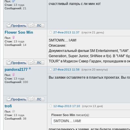
Пол:
счастливый лагерь с ли мин хо!
Стаж:
13 года
Сообщений:
21
Flower Soo Min
27-Фев-2013 11:37
(спустя 21 день)
Пол:
SMTOWN.... I AM!
Стаж:
13 года
Сообщений:
14
Описание:
Документальный фильм SM Entertainment, "I AM". 
Generation, Super Junior, SHINee и f(x). В "I 
TOUR" в Мэдисон Сквер Гарден, прошедшем в окт
®
pandora2177
27-Фев-2013 11:58
(спустя 20 минуты)
Пол:
Вы заявки оставляете в плантых проектах. Вы гот
Стаж:
13 года
Сообщений:
330
trofi
12-Мар-2013 17:10
(спустя 13 дня)
Пол:
Flower Soo Min
писал(а):
Стаж:
13 года
Сообщений:
38
SMTOWN.... I AM!
присоединяюсь к заявке, если будете озвучиват