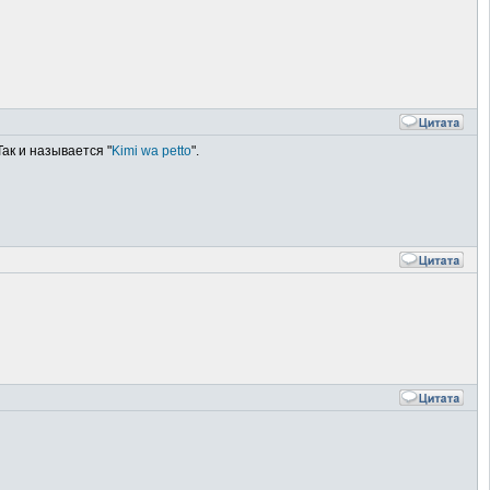
Так и называется "
Kimi wa petto
".