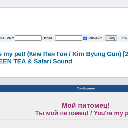
ция
·
Имя:
Пароль:
Запомнить
·
Забы
e my pet! (Ким Пён Гон / Kim Byung Gun) 
EN TEA & Safari Sound
Сообщение
Мой питомец!
Ты мой питомец! / You're my p