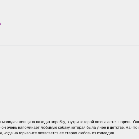
e
молодая женщина находит коробку, внутри которой оказывается парень. Она п
то он очень напоминает любимую собаку, которая была у нее в детстве. На чт
, когда на горизонте появляется ее старая любовь из колледжа.