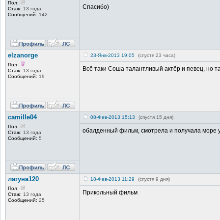
Пол:
Спасибо)
Стаж:
13 года
Сообщений:
142
elzanorge
23-Янв-2013 19:05
(спустя 23 часа)
Пол:
Всё таки Соша талантливый актёр и певец, но т
Стаж:
13 года
Сообщений:
19
camille04
08-Фев-2013 15:13
(спустя 15 дня)
Пол:
обалденный фильм, смотрела и получала море уд
Стаж:
13 года
Сообщений:
5
лагуна120
18-Фев-2013 11:29
(спустя 9 дня)
Пол:
Прикольный фильм
Стаж:
13 года
Сообщений:
25