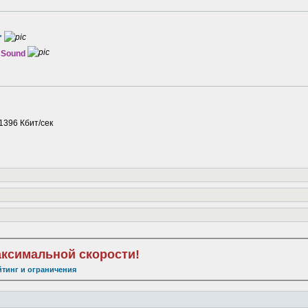
"
i Sound
 1396 Кбит/сек
аксимальной скорости!
йтинг и ограничения