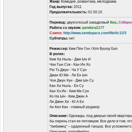
Жанр:
Комедия, романтика, мелодрама
Год выпуска:
2011
Продолжительность:
01:50:10
Перевод:
двухголосый закадровый
Nas
,
Collaps
Работа со звуком:
pandora2177
Сэмпл:
http://www.sendspace.com/file/4c11f3
Cубтитры:
нет
Режиссер:
Ким Пён Гон / Kim Byung Gun
В ролях:
Ким Ха Ныль - Джи Ын И
Чан Гын Сок - Кан Ин Хо
Рю Тэ Джун - Ча У Сун
Джан Ю Ми - Ли Ен Ын
Чои Джун Хун - Джи Ын Су
Кан Ха Ныль - Ен Су
Кан Хэ Ин - Ким Ми Сун
Ко На Ын - Ким Джин А
Ли Джин Хи - Ю А Ен
Ан Кил Кан - главный редакор
Описание:
Однажды, под дверью своей квартиры 
бы парень стал ее питомцем. Все дело в том, ч
"любимец" – одаренный танцор. Все усложняется
Описание: springfeeling