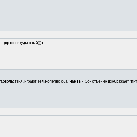
анцор он никудышный))))
овольствия, играют великолепно оба, Чан Гын Сок отменно изображает "питом