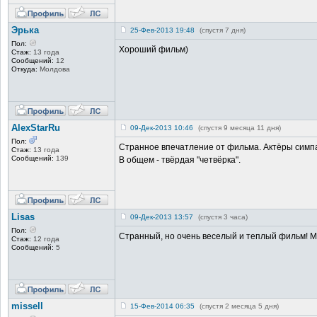
Эрька
25-Фев-2013 19:48
(спустя 7 дня)
Пол:
Хороший фильм)
Стаж:
13 года
Сообщений:
12
Откуда:
Молдова
AlexStarRu
09-Дек-2013 10:46
(спустя 9 месяца 11 дня)
Пол:
Странное впечатление от фильма. Актёры симпат
Стаж:
13 года
Сообщений:
139
В общем - твёрдая "четвёрка".
Lisas
09-Дек-2013 13:57
(спустя 3 часа)
Пол:
Странный, но очень веселый и теплый фильм! М
Стаж:
12 года
Сообщений:
5
missell
15-Фев-2014 06:35
(спустя 2 месяца 5 дня)