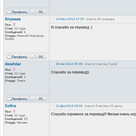
Anyaaaa
14-Июл-2014 07:55
(спустя 18 секунды)
Пол:
И спасибо за перевод :)
Стаж:
12 года
Сообщений:
4
Откуда:
Нижний Новгород -
Анапа
deadstar
20-Авг-2014 05:38
(спустя 1 месяц 5 дня)
Пол:
Спасибо за перевод))
Стаж:
12 года
Сообщений:
1
Откуда:
Томск
Sofira
11-Дек-2014 03:04
(спустя 3 месяца 21 день)
Пол:
Спасибо огромное за перевод!!! Фильм очень х
Стаж:
11 года
Сообщений:
25
Откуда:
Москва