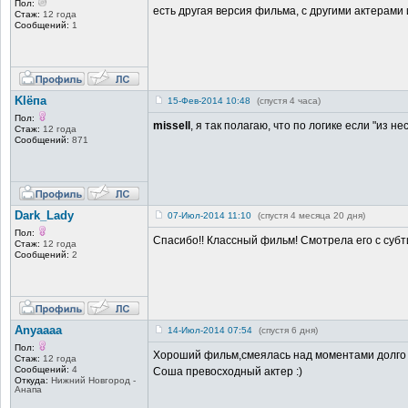
Пол:
есть другая версия фильма, с другими актерами
Стаж:
12 года
Сообщений:
1
Klёпa
15-Фев-2014 10:48
(спустя 4 часа)
Пол:
missell
, я так полагаю, что по логике если "из н
Стаж:
12 года
Сообщений:
871
Dark_Lady
07-Июл-2014 11:10
(спустя 4 месяца 20 дня)
Пол:
Спасибо!! Классный фильм! Смотрела его с субти
Стаж:
12 года
Сообщений:
2
Anyaaaa
14-Июл-2014 07:54
(спустя 6 дня)
Пол:
Хороший фильм,смеялась над моментами долго 
Стаж:
12 года
Сообщений:
4
Соша превосходный актер :)
Откуда:
Нижний Новгород -
Анапа