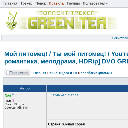
Главная
|
Трекер
|
Поиск
|
Правила
|
Группы
|
Пользователи
Регистра
Мой питомец! / Ты мой питомец! / You'r
романтика, мелодрама, HDRip] DVO GRE
Главная
»
Кино, Видео и ТВ
»
Корейские фильмы
Автор
®
Nas
22-Янв-2013 12:32
Пол:
Стаж:
13 года
Сообщений:
349
Страна:
Южная Корея