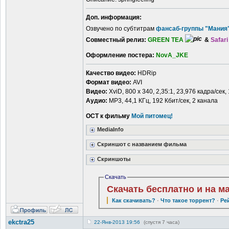
Доп. информация:
Озвучено по субтитрам
фансаб-группы "Мания
Совместный релиз:
GREEN TEA
&
Safar
Оформление постера:
NovA_JKE
Качество видео:
HDRip
Формат видео:
AVI
Видео:
XviD, 800 х 340, 2,35:1, 23,976 кадра/сек,
Аудио:
MP3, 44,1 КГц, 192 Кбит/сек, 2 канала
ОСТ к фильму
Мой питомец!
MediaInfo
Скриншот c названием фильма
Скриншоты
Скачать
Скачать бесплатно и на м
Как скачивать?
·
Что такое торрент?
·
Ре
ekctra25
22-Янв-2013 19:56
(спустя 7 часа)