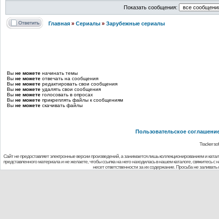
Показать сообщения:
Главная
»
Сериалы
»
Зарубежные сериалы
Вы
не можете
начинать темы
Вы
не можете
отвечать на сообщения
Вы
не можете
редактировать свои сообщения
Вы
не можете
удалять свои сообщения
Вы
не можете
голосовать в опросах
Вы
не можете
прикреплять файлы к сообщениям
Вы
не можете
скачивать файлы
Пользовательское соглашени
Tracker so
Сайт не предоставляет электронные версии произведений, а занимается лишь коллекционированием и ката
представленного материала и не желаете, чтобы ссылка на него находилась в нашем каталоге, свяжитесь с
несет ответственности за их содержание. Просьба не заливат