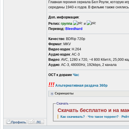
Главная героиня сериала Бел Роули, которую иг
середины 1940-х годов. В фильме также снялись
Доп. информация
:
Релиз:
группа
и
Перевод:
Bleedhard
Качество
: BDRip 720p
Формат
: MKV
Видео кодек
: H.264
Аудио кодек
: AC-3
Видео
: AVC, 1280 x 720, ~4 800 Кбит/с, 25,000 ка
Аудио
: AC-3, 48000Hz, 192kbps, 2 канала
ОСТ к дораме
Час
!!!
Альтернативная раздача 360р
Скриншоты
Скачать
Скачать бесплатно и на ма
Как скачивать?
·
Что такое торрент?
·
Рейт