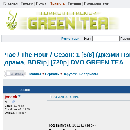
Главная
|
Трекер
|
Поиск
|
Правила
|
Группы
|
Пользователи
Регистрация
·
Имя:
Парол
Час / The Hour / Сезон: 1 [6/6] (Джэми П
драма, BDRip] [720p] DVO GREEN TEA
Главная
»
Сериалы
»
Зарубежные сериалы
Автор
®
jondok
23-Июн-2018 10:40
Пол:
Стаж:
11 года
Сообщений:
1230
Откуда:
Россия
Год выпуска
: 2011 (1 сезон)