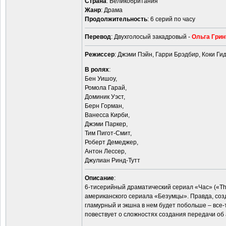
Страна
: Великобритания
Жанр
: Драма
Продолжительность
: 6 серий по часу
Перевод
: Двухголосый закадровый -
Ольга Грин
Режиссер
: Джэми Пэйн, Гарри Брэдбир, Коки Ги
В ролях
:
Бен Уишоу,
Ромола Гарай,
Доминик Уэст,
Берн Горман,
Ванесса Кирби,
Джэми Паркер,
Тим Пигот-Смит,
Роберт Демеджер,
Антон Лессер,
Джулиан Ринд-Тутт
Описание
:
6-тисерийный драматический сериал «Час» («Th
американского сериала «Безумцы». Правда, созд
гламурный и экшна в нем будет побольше – все-
повествует о сложностях создания передачи об 