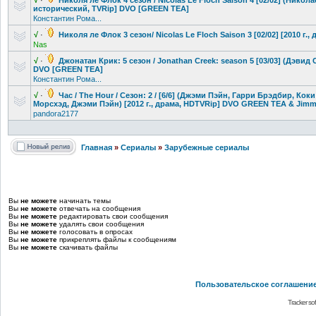
√
·
Николя ле Флок 4 сезон / Nicolas Le Floch Saison 4 [02/02] (Николас 
исторический
, TVRip] DVO [GREEN TEA]
Константин Рома...
√
·
Николя ле Флок 3 сезон/ Nicolas Le Floch Saison 3 [02/02] [2010 
Nas
√
·
Джонатан Крик: 5 сезон / Jonathan Creek: season 5 [03/03] (Дэвид Се
DVO [GREEN TEA]
Константин Рома...
√
·
Час / The Hour / Сезон: 2 / [6/6] (Джэми Пэйн, Гарри Брэдбир, Ко
Морсхэд, Джэми Пэйн) [2012 г., драма, HDTVRip] DVO GREEN TEA & Jimm
pandora2177
Главная
»
Сериалы
»
Зарубежные сериалы
Вы
не можете
начинать темы
Вы
не можете
отвечать на сообщения
Вы
не можете
редактировать свои сообщения
Вы
не можете
удалять свои сообщения
Вы
не можете
голосовать в опросах
Вы
не можете
прикреплять файлы к сообщениям
Вы
не можете
скачивать файлы
Пользовательское соглашени
Tracker so