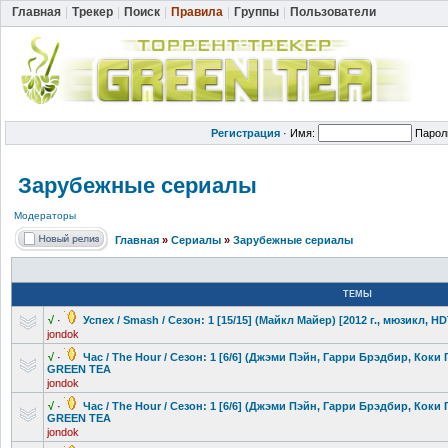
Главная
|
Трекер
|
Поиск
|
Правила
|
Группы
|
Пользователи
Регистрация
·
Имя:
Парол
Зарубежные сериалы
Модераторы
Главная
»
Сериалы
»
Зарубежные сериалы
ТЕМЫ
√
·
Успех / Smash / Сезон: 1 [15/15] (Майкл Майер) [2012 г., мюзикл,
jondok
√
·
Час / The Hour / Сезон: 1 [6/6] (Джэми Пэйн, Гарри Брэдбир, Коки 
GREEN TEA
jondok
√
·
Час / The Hour / Сезон: 1 [6/6] (Джэми Пэйн, Гарри Брэдбир, Коки 
GREEN TEA
jondok