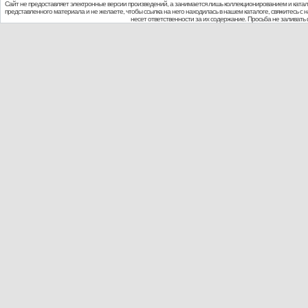
Сайт не предоставляет электронные версии произведений, а занимается лишь коллекционированием и ката
представленного материала и не желаете, чтобы ссылка на него находилась в нашем каталоге, свяжитесь с
несет ответственности за их содержание. Просьба не заливат