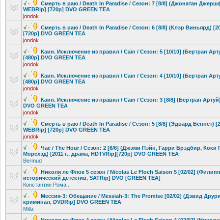
√
·
Смерть в раю / Death In Paradise / Сезон: 7 [8/8] (Джонатан Джерш
WEBRip] [720p] DVO GREEN TEA
jondok
√
·
Смерть в раю / Death In Paradise / Сезон: 6 [8/8] (Клэр Виньярд) [
[720p] DVO GREEN TEA
jondok
√
·
Каин. Исключение из правил / Caïn / Сезон: 5 [10/10] (Бертран Арт
[480p] DVO GREEN TEA
jondok
√
·
Каин. Исключение из правил / Caïn / Сезон: 4 [10/10] (Бертран Арт
[480p] DVO GREEN TEA
jondok
√
·
Каин. Исключение из правил / Caïn / Сезон: 3 [8/8] (Бертран Артуй)
DVO GREEN TEA
jondok
√
·
Смерть в раю / Death In Paradise / Сезон: 5 [8/8] (Эдвард Беннет) [
WEBRip] [720p] DVO GREEN TEA
jondok
√
·
Час / The Hour / Сезон: 2 [6/6] (Джэми Пэйн, Гарри Брэдбир, Кок
Морсхэд) [2011 г., драма, HDTVRip][720p] DVO GREEN TEA
Bermud
√
·
Николя ле Флок 5 сезон / Nicolas Le Floch Saison 5 [02/02] (Филипп 
исторический
детектив, SATRip] DVO [GREEN TEA]
Константин Рома...
√
·
Мессия-3: Обещание / Messiah-3: The Promise [02/02] (Дэвид Друри)
криминал, DVDRip] DVO GREEN TEA
Milla