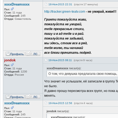
xxxxDreamxxxx
18-Ноя-2015 22:31
(спустя 17 минуты)
Пол:
http://tracker.green-teatv.com
- не умирай, живи!!!
Стаж:
11 года
Сообщений:
245
Откуда:
Севастополь
Гринти пожалуйста живи,
пожалуйста не умирай,
тебе прекрасные стихи,
пишу и в ад тебе и в рай.
пожалуйста не забывай,
мы здесь, стоим все в ряд,
тебя молю, ты начинай
все блоги прочитать подряд.
jondok
19-Ноя-2015 08:11
(спустя 9 часа)
Пол:
xxxxDreamxxxx
писал(а):
Стаж:
11 года
Сообщений:
1230
О том, что девушка предлагала свою помощь, 
Откуда:
Россия
Что значит не услышали, её записали в группу 
не было.
Я давно прошу пересмотра всех групп, но пока 
менять.
xxxxDreamxxxx
19-Ноя-2015 12:56
(спустя 4 часа)
Пол:
jondok
писал(а):
Стаж:
11 года
Сообщений:
245
xxxxDreamxxxx
писал(а):
Откуда:
Севастополь