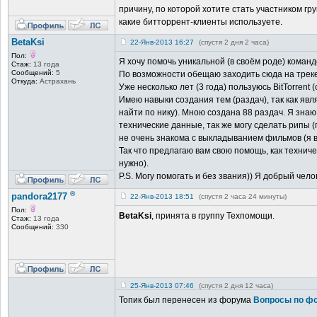
причину, по которой хотите стать участником гр
какие битторрент-клиенты используете.
BetaKsi
22-Янв-2013 16:27
(спустя 2 дня 2 часа)
Пол:
Я хочу помочь уникальной (в своём роде) команд
Стаж:
13 года
Сообщений:
5
По возможности обещаю заходить сюда на трек
Откуда:
Астрахань
Уже несколько лет (3 года) пользуюсь BitTorrent (
Имею навыки создания тем (раздач), так как явл
найти по нику). Мною создана 88 раздач. Я знаю
технические данные, так же могу сделать рипы 
не очень знакома с выкладыванием фильмов (я в
Так что предлагаю вам свою помощь, как технич
нужно).
P.S. Могу помогать и без звания)) Я добрый чело
®
pandora2177
22-Янв-2013 18:51
(спустя 2 часа 24 минуты)
Пол:
BetaKsi
, принята в группу Техпомощи.
Стаж:
13 года
Сообщений:
330
25-Янв-2013 07:46
(спустя 2 дня 12 часа)
Топик был перенесен из форума
Вопросы по фо