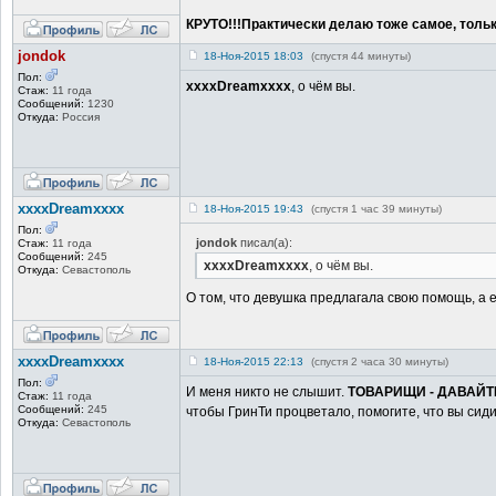
КРУТО!!!Практически делаю тоже самое, тольк
jondok
18-Ноя-2015 18:03
(спустя 44 минуты)
Пол:
xxxxDreamxxxx
, о чём вы.
Стаж:
11 года
Сообщений:
1230
Откуда:
Россия
xxxxDreamxxxx
18-Ноя-2015 19:43
(спустя 1 час 39 минуты)
Пол:
jondok
писал(а):
Стаж:
11 года
Сообщений:
245
xxxxDreamxxxx
, о чём вы.
Откуда:
Севастополь
О том, что девушка предлагала свою помощь, а 
xxxxDreamxxxx
18-Ноя-2015 22:13
(спустя 2 часа 30 минуты)
Пол:
И меня никто не слышит.
ТОВАРИЩИ - ДАВАЙТ
Стаж:
11 года
Сообщений:
245
чтобы ГринТи процветало, помогите, что вы сиди
Откуда:
Севастополь