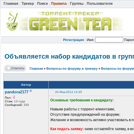
Главная
|
Трекер
|
Поиск
|
Правила
|
Группы
|
Пользователи
Регистрация
·
Имя:
Парол
Объявляется набор кандидатов в груп
Главная
»
Вопросы по форуму и трекеру
»
Вопросы по форуму
Автор
®
pandora2177
20-Янв-2013 13:35
Пол:
Основные требования к кандидату:
Стаж:
13 года
Сообщений:
330
Навыки работы с торрент-клиентами;
Отсутствие предупреждений на форуме;
Желание и возможность активно участвовать в 
Как подать заявку:
ниже оставляйте заявку, в ко