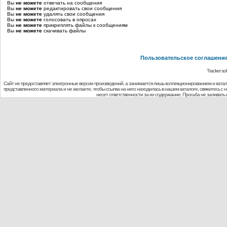
Вы
не можете
отвечать на сообщения
Вы
не можете
редактировать свои сообщения
Вы
не можете
удалять свои сообщения
Вы
не можете
голосовать в опросах
Вы
не можете
прикреплять файлы к сообщениям
Вы
не можете
скачивать файлы
Пользовательское соглашени
Tracker so
Сайт не предоставляет электронные версии произведений, а занимается лишь коллекционированием и ката
представленного материала и не желаете, чтобы ссылка на него находилась в нашем каталоге, свяжитесь с
несет ответственности за их содержание. Просьба не заливат