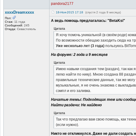
pandora2177
xxxxDreamxxxx
18-Ноя-2015 17:18
(спустя 2 года 9 месяца)
Пол:
А ведь помощь предлагалась: "BetaKsi"
Стаж:
11 года
Сообщений:
245
Цитата
Откуда:
Севастополь
Я хочу помочь уникальной (в своём роде) кома
По возможности обещаю заходить сюда на тр
Уже несколько лет (3 года)
пользуюсь BitTorr
На форуме: 2 года и 9 месяцев
Цитата
Имею навыки создания тем (раздач), так как 
легко найти по нику). Мною создана 88 раздач
правильные технические данные, так же могу
музыкальные, я не очень знакома с выкладыв
сэмпл и его заливка.
Начатые темы: Подходящих тем или сообще
Найти раздачи: Не найдено
Цитата
Так что предлагаю вам свою помощь, как техн
(если нужно).
Никто не откликнулся. Даже не дали создать н