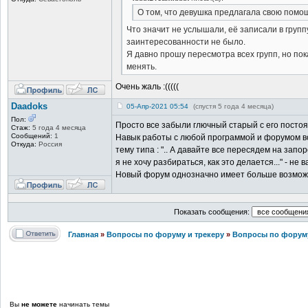
О том, что девушка предлагала свою помощ
Что значит не услышали, её записали в групп
заинтересованности не было.
Я давно прошу пересмотра всех групп, но по
менять.
Очень жаль :(((((
Daadoks
05-Апр-2021 05:54
(спустя 5 года 4 месяца)
Пол:
Просто все забыли глючный старый с его посто
Стаж:
5 года 4 месяца
Сообщений:
1
Навык работы с любой программой и форумом воз
Откуда:
Россия
тему типа : ".. А давайте все пересядем на зап
я не хочу разбираться, как это делается..." - не в
Новый форум однозначно имеет больше возможн
Показать сообщения:
Главная
»
Вопросы по форуму и трекеру
»
Вопросы по форуму
Вы
не можете
начинать темы