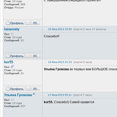
С завершением очередного проекта!!!
Стаж:
13 года
Сообщений:
969
Откуда:
Россия
lanasvety
16-Фев-2013 15:26
(спустя 2 часа 17 минуты)
Пол:
Спасибо!!!
Стаж:
13 года
Сообщений:
12
kor55
16-Фев-2013 21:23
(спустя 5 часа)
Пол:
Ульяна Громова
во первых вам БОЛЬШОЕ спасибо
Стаж:
13 года
Сообщений:
21
®
Ульяна Громова
17-Фев-2013 05:11
(спустя 7 часа)
Пол:
kor55
, Спасибо!) Самой нравится
Стаж:
13 года
Сообщений:
207