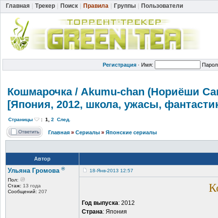
Главная
|
Трекер
|
Поиск
|
Правила
|
Группы
|
Пользователи
Регистрация
·
Имя:
Парол
Кошмарочка / Akumu-chan (Нориёши Сакум
[Япония, 2012, школа, ужасы, фантастик
Страницы
:
1
,
2
След.
Главная
»
Сериалы
»
Японские сериалы
Автор
®
Ульяна Громова
18-Янв-2013 12:57
Пол:
К
Стаж:
13 года
Сообщений:
207
Год выпуска
: 2012
Страна
: Япония