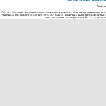
Пользовательское соглашени
Tracker so
Сайт не предоставляет электронные версии произведений, а занимается лишь коллекционированием и ката
представленного материала и не желаете, чтобы ссылка на него находилась в нашем каталоге, свяжитесь с
несет ответственности за их содержание. Просьба не заливат