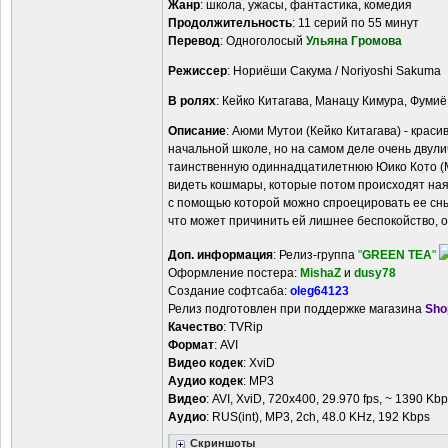
Жанр
: школа, ужасы, фантастика, комедия
Продолжительность
: 11 серий по 55 минут
Перевод
: Одноголосый
Ульяна Громова
Режиссер
: Нориёши Сакума / Noriyoshi Sakuma
В ролях
: Кейко Китагава, Манацу Кимура, Фумиё
Описание
: Аюми Мутои (Кейко Китагава) - крас
начальной школе, но на самом деле очень двули
таинственную одиннадцатилетнюю Юико Кото (Ма
видеть кошмары, которые потом происходят наяв
с помощью которой можно спроецировать ее сны 
что может причинить ей лишнее беспокойство, 
Доп. информация
: Релиз-группа
"
GREEN TEA
"
Оформление постера:
MishaZ
и
dusy78
Создание софтсаба:
oleg64123
Релиз подготовлен при поддержке магазина
Sho
Качество
: TVRip
Формат
: AVI
Видео кодек
: XviD
Аудио кодек
: MP3
Видео
: AVI, XviD, 720х400, 29.970 fps, ~ 1390 Kb
Аудио
: RUS(int), MP3, 2ch, 48.0 KHz, 192 Kbps
Скриншоты