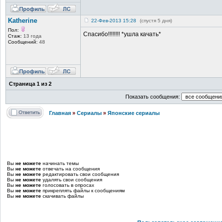
Katherine
22-Фев-2013 15:28
(спустя 5 дня)
Пол:
Спасибо!!!!!!!! *ушла качать*
Стаж:
13 года
Сообщений:
48
Страница
1
из
2
Показать сообщения:
Главная
»
Сериалы
»
Японские сериалы
Вы
не можете
начинать темы
Вы
не можете
отвечать на сообщения
Вы
не можете
редактировать свои сообщения
Вы
не можете
удалять свои сообщения
Вы
не можете
голосовать в опросах
Вы
не можете
прикреплять файлы к сообщениям
Вы
не можете
скачивать файлы