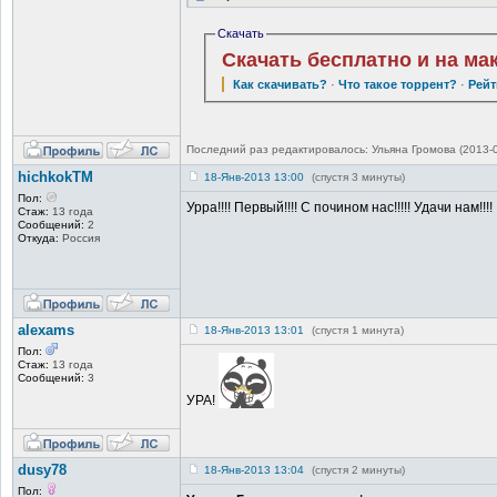
Скачать
Скачать бесплатно и на ма
Как скачивать?
·
Что такое торрент?
·
Рейт
Последний раз редактировалось: Ульяна Громова (2013-02
hichkokTM
18-Янв-2013 13:00
(спустя 3 минуты)
Пол:
Урра!!!! Первый!!!! С почином нас!!!!! Удачи нам!!!!
Стаж:
13 года
Сообщений:
2
Откуда:
Россия
alexams
18-Янв-2013 13:01
(спустя 1 минута)
Пол:
Стаж:
13 года
Сообщений:
3
УРА!
dusy78
18-Янв-2013 13:04
(спустя 2 минуты)
Пол: