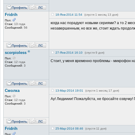
Fridrih
18-Янв-2014 11:54
(спустя 1 месяц 13 дня)
Пол:
когда нас порадуют новыми сериями? а то 2 меся
Стаж:
13 года
Сообщений:
56
незавершенным, но все же, стоит ждать продол
®
scorpioless
27-Янв-2014 16:10
(спустя 9 дня)
Пол:
Стоит, у меня временно проблемы - микрофон н
Стаж:
12 года
Сообщений:
3
Смолка
13-Мар-2014 19:01
(спустя 1 месяц 17 дня)
Пол:
Ау! Людииии! Пожалуйста, не бросайте озвучку! 
Стаж:
12 года
Сообщений:
3
Fridrih
25-Мар-2014 08:46
(спустя 11 дня)
Пол: