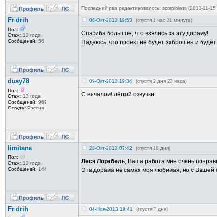
Последний раз редактировалось: scorpioless (2013-11-15 
Fridrih
06-Окт-2013 19:53
(спустя 1 час 31 минута)
Пол:
Спасиба большое, что взялись за эту дораму!
Стаж:
13 года
Сообщений:
56
Надеюсь, что проект не будет заброшен и будет 
dusy78
09-Окт-2013 19:34
(спустя 2 дня 23 часа)
Пол:
С началом! лёгкой озвучки!
Стаж:
13 года
Сообщений:
969
Откуда:
Россия
limitana
28-Окт-2013 07:42
(спустя 18 дня)
Пол:
Леся Лорабель
, Ваша работа мне очень понрав
Стаж:
13 года
Сообщений:
144
Эта дорама не самая моя любимая, но с Вашей 
Fridrih
04-Ноя-2013 19:41
(спустя 7 дня)