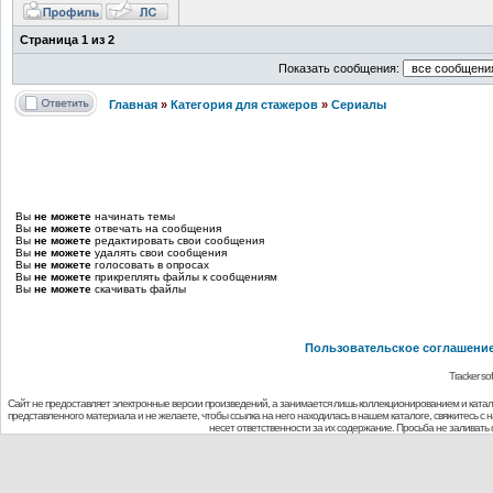
Страница
1
из
2
Показать сообщения:
Главная
»
Категория для стажеров
»
Сериалы
Вы
не можете
начинать темы
Вы
не можете
отвечать на сообщения
Вы
не можете
редактировать свои сообщения
Вы
не можете
удалять свои сообщения
Вы
не можете
голосовать в опросах
Вы
не можете
прикреплять файлы к сообщениям
Вы
не можете
скачивать файлы
Пользовательское соглашени
Tracker so
Сайт не предоставляет электронные версии произведений, а занимается лишь коллекционированием и ката
представленного материала и не желаете, чтобы ссылка на него находилась в нашем каталоге, свяжитесь с
несет ответственности за их содержание. Просьба не заливат