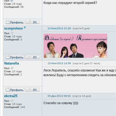
Пол:
Когда нас порадуют второй серией?
Стаж:
13 года
Сообщений:
56
®
scorpioless
12-Ноя-2013 21:34
(спустя 8 дня)
Пол:
Стаж:
12 года
Сообщений:
3
Natanella
15-Ноя-2013 14:59
(спустя 2 дня 17 часа)
Пол:
Леся Лорабель, спасибо огромное! Как же я жд
Стаж:
12 года
Сообщений:
1
взялись! Буду с нетерпением следить за обновл
ekctra25
05-Дек-2013 09:54
(спустя 19 дня)
Пол:
Спасибо за озвучку )))))
Стаж:
13 года
Сообщений:
142