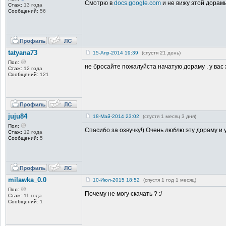
Смотрю в
docs.google.com
и не вижу этой дорамы
Стаж:
13 года
Сообщений:
56
tatyana73
15-Апр-2014 19:39
(спустя 21 день)
Пол:
не бросайте пожалуйста начатую дораму . у вас
Стаж:
12 года
Сообщений:
121
juju84
18-Май-2014 23:02
(спустя 1 месяц 3 дня)
Пол:
Спасибо за озвучку!) Очень люблю эту дораму и
Стаж:
12 года
Сообщений:
5
milawka_0.0
10-Июл-2015 18:52
(спустя 1 год 1 месяц)
Пол:
Почему не могу скачать ? :/
Стаж:
11 года
Сообщений:
1