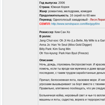
Год выпуска
: 2006
Страна
: Южная Корея
Жанр
: романтика, мелодрама, комедия
Продолжительность
: 16 серий по 60 мин
Перевод
: Одноголосый закадровый -
Леся Лора
СЕМПЛ:
http://www.sendspace.com/file/gqy6hn
Режиссер
: Ким Сан Хо
В ролях
:
Jang Chul-soo: Oh Ji Ho (La Belle, My Wife is a Ga
Anna Jo: Han Ye Seul (Miss Gold Digger)
Billy Park: Kim Sung Min
Oh Yoo-kyung: Park Han Byul (Freeze)
Описание
:
Ночь, дождь, глухомань беспросветная. И красив
помочь, если ты вроде как мужчина и даже врод
последние, с таким трудом заработанные деньги
Причал, белоснежная яхта, ласковое море. И не
угрозами вышвыривают за борт вместе с твоими
Правильно, клятвенно пообещать, что уж следу
Больничная койка, неровный свет и чьи-то вопл
машины и яхты, садистка, ворюга и террористка!