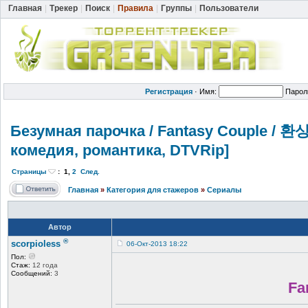
Главная
|
Трекер
|
Поиск
|
Правила
|
Группы
|
Пользователи
Регистрация
·
Имя:
Парол
Безумная парочка / Fantasy Couple / 환상의
комедия, романтика, DTVRip]
Страницы
:
1
,
2
След.
Главная
»
Категория для стажеров
»
Сериалы
Автор
®
scorpioless
06-Окт-2013 18:22
Пол:
Стаж:
12 года
Сообщений:
3
Fa