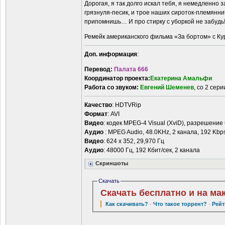
Дорогая, я так долго искал тебя, я немедленно 
грязнуля-песик, и трое наших сироток-племяннич
припомнишь… И про стирку с уборкой не забудь
Ремейк американского фильма «За бортом» с Ку
Доп. информация
:
Перевод:
Палата 666
Координатор проекта:
Екатерина Амальфи
Работа со звуком:
Евгений Шеменев
, со 2 сер
Качество
: HDTVRip
Формат
: AVI
Видео
: кодек MPEG-4 Visual (XviD), разрешение 6
Аудио
: MPEG Audio, 48.0KHz, 2 канала, 192 Kbp
Видео
: 624 x 352, 29,970 Гц
Аудио
: 48000 Гц, 192 Кбит/сек, 2 канала
Скриншоты
Скачать
Скачать бесплатно и на ма
Как скачивать?
·
Что такое торрент?
·
Рейт