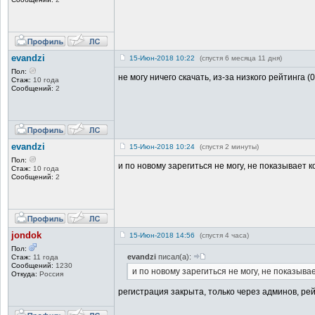
evandzi
15-Июн-2018 10:22
(спустя 6 месяца 11 дня)
Пол:
не могу ничего скачать, из-за низкого рейтинга (0
Стаж:
10 года
Сообщений:
2
evandzi
15-Июн-2018 10:24
(спустя 2 минуты)
Пол:
и по новому зарегиться не могу, не показывает
Стаж:
10 года
Сообщений:
2
jondok
15-Июн-2018 14:56
(спустя 4 часа)
Пол:
evandzi
писал(а):
Стаж:
11 года
Сообщений:
1230
и по новому зарегиться не могу, не показыв
Откуда:
Россия
регистрация закрыта, только через админов, ре