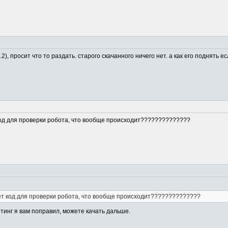
.2), просит что то раздать. старого скачанного ничего нет. а как его поднять е
 код для проверки робота, что вообще происходит??????????????
ает код для проверки робота, что вообще происходит??????????????
йтинг я вам поправил, можете качать дальше.