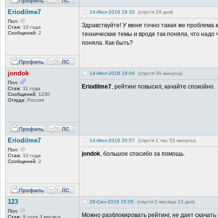
Eriodilme7
14-Июл-2018 18:33
(спустя 29 дня)
Пол:
Здравствуйте! У меня точно такая же проблема к
Стаж:
10 года
Сообщений:
2
технические темы и вроде так поняла, что надо 
поняла. Как быть?
jondok
14-Июл-2018 19:04
(спустя 30 минуты)
Пол:
Eriodilme7
, рейтинг повысил, качайте спокойно.
Стаж:
11 года
Сообщений:
1230
Откуда:
Россия
Eriodilme7
14-Июл-2018 20:57
(спустя 1 час 53 минуты)
Пол:
jondok
, большое спасибо за помощь.
Стаж:
10 года
Сообщений:
2
123
28-Сен-2018 15:05
(спустя 2 месяца 13 дня)
Пол:
Можно разблокировать рейтинг, не дает скачать 
Стаж:
9 года 3 месяца