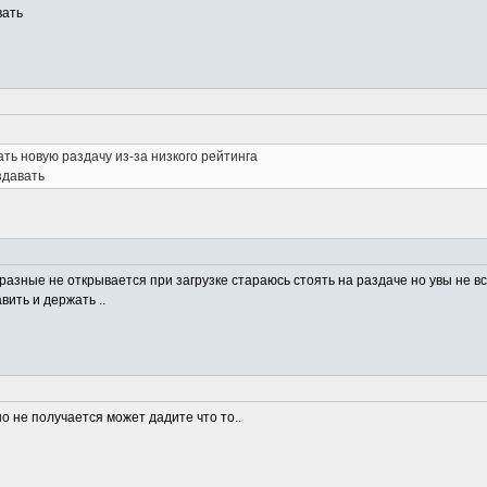
вать
ать новую раздачу из-за низкого рейтинга
здавать
разные не открывается при загрузке стараюсь стоять на раздаче но увы не вс
вить и держать ..
но не получается может дадите что то..