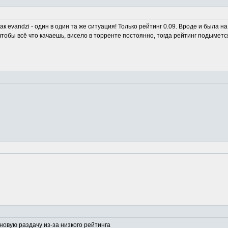
ак evandzi - один в один та же ситуация! Только рейтинг 0.09. Вроде и была 
чтобы всё что качаешь, висело в торренте постоянно, тогда рейтинг подыметс
новую раздачу из-за низкого рейтинга