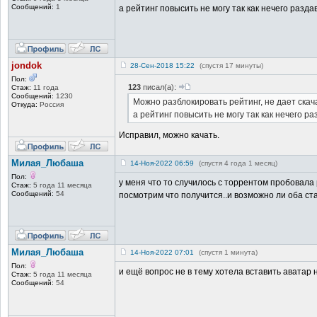
Сообщений:
1
а рейтинг повысить не могу так как нечего разда
jondok
28-Сен-2018 15:22
(спустя 17 минуты)
Пол:
123
писал(а):
Стаж:
11 года
Сообщений:
1230
Можно разблокировать рейтинг, не дает скач
Откуда:
Россия
а рейтинг повысить не могу так как нечего ра
Исправил, можно качать.
Милая_Любаша
14-Ноя-2022 06:59
(спустя 4 года 1 месяц)
Пол:
у меня что то случилось с торрентом пробовала 
Стаж:
5 года 11 месяца
Сообщений:
54
посмотрим что получится..и возможно ли оба ста
Милая_Любаша
14-Ноя-2022 07:01
(спустя 1 минута)
Пол:
и ещё вопрос не в тему хотела вставить аватар 
Стаж:
5 года 11 месяца
Сообщений:
54