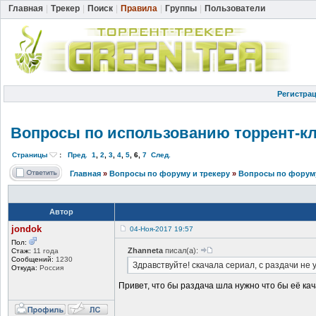
Главная
|
Трекер
|
Поиск
|
Правила
|
Группы
|
Пользователи
Регистра
Вопросы по использовани
ю торрент-к
Страницы
:
Пред.
1
,
2
,
3
,
4
,
5
,
6
,
7
След.
Главная
»
Вопросы по форуму и трекеру
»
Вопросы по форуму
Автор
jondok
04-Ноя-2017 19:57
Пол:
Zhanneta
писал(а):
Стаж:
11 года
Сообщений:
1230
Здравствуйте! скачала сериал, с раздачи не у
Откуда:
Россия
Привет, что бы раздача шла нужно что бы её кача