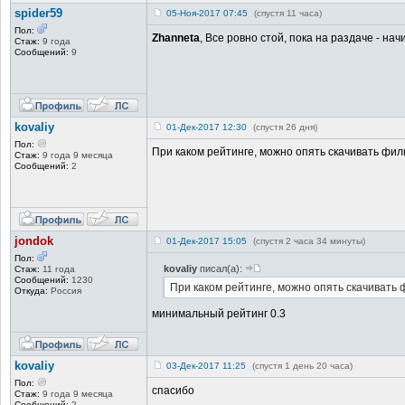
spider59
05-Ноя-2017 07:45
(спустя 11 часа)
Пол:
Zhanneta
, Все ровно стой, пока на раздаче - на
Стаж:
9 года
Сообщений:
9
kovaliy
01-Дек-2017 12:30
(спустя 26 дня)
Пол:
При каком рейтинге, можно опять скачивать фил
Стаж:
9 года 9 месяца
Сообщений:
2
jondok
01-Дек-2017 15:05
(спустя 2 часа 34 минуты)
Пол:
kovaliy
писал(а):
Стаж:
11 года
Сообщений:
1230
При каком рейтинге, можно опять скачивать 
Откуда:
Россия
минимальный рейтинг 0.3
kovaliy
03-Дек-2017 11:25
(спустя 1 день 20 часа)
Пол:
спасибо
Стаж:
9 года 9 месяца
Сообщений:
2