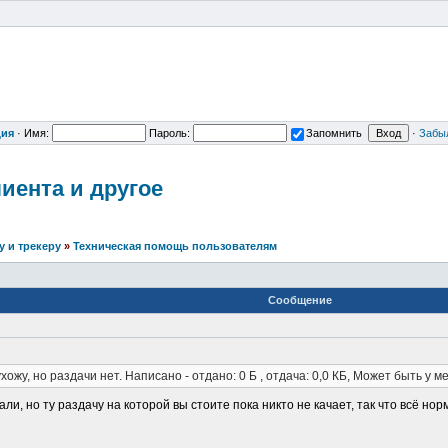
ция
·
Имя:
Пароль:
Запомнить
·
Забы
лие
нта и другое
 и трекеру
»
Техническая помощь пользователям
Сообщение
хожу, но раздачи нет. Написано - отдано: 0 Б , отдача: 0,0 КБ, Может быть у м
ли, но ту раздачу на которой вы стоите пока никто не качает, так что всё нор